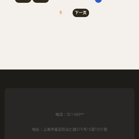
5
下一页
电话：021-649**
地址：上海市嘉定区众仁路375号15层1501室