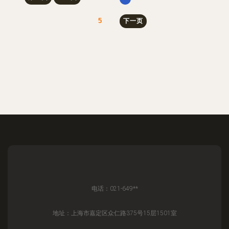
5
下一页
电话：021-649**
地址：上海市嘉定区众仁路375号15层1501室