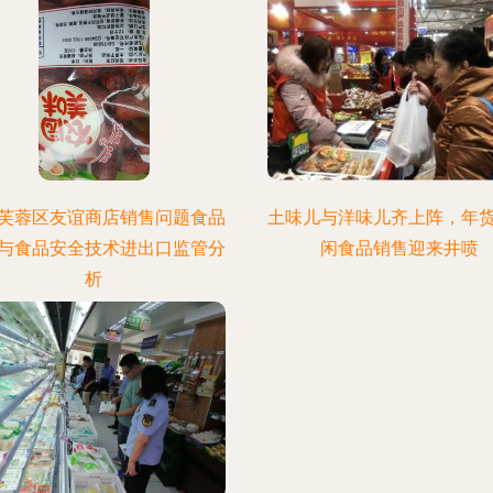
芙蓉区友谊商店销售问题食品
土味儿与洋味儿齐上阵，年
与食品安全技术进出口监管分
闲食品销售迎来井喷
析