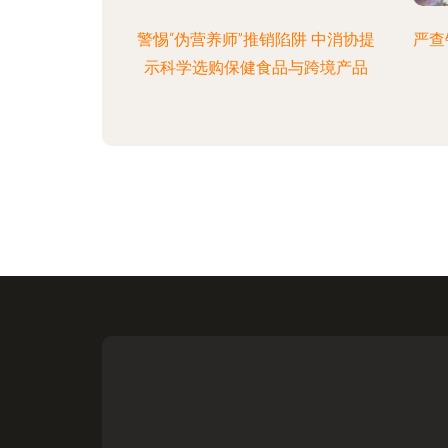
警惕“伪营养师”推销陷阱 中消协提
严查
示科学选购保健食品与跨境产品